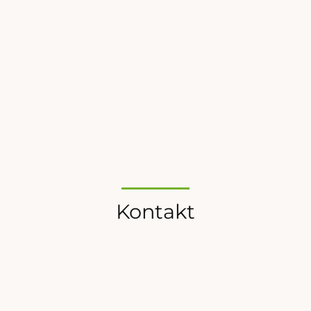
heute als Geschäftsführer (CEO) tätig
und am Firmensitz in Paderborn für rund
60 Mitarbeiterinnen und Mitarbeiter
verantwortlich. Inzwischen ist das
Paderborner Unternehmen bereits in
fünf europäischen Märkten aktiv:
Deutschland, Großbritannien,
Tschechien, Schweiz und Polen.
Kontakt