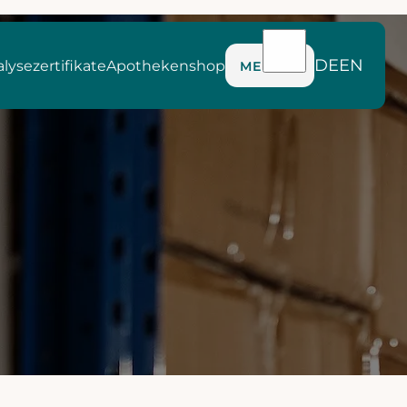
DE
EN
lysezertifikate
Apothekenshop
MENÜ