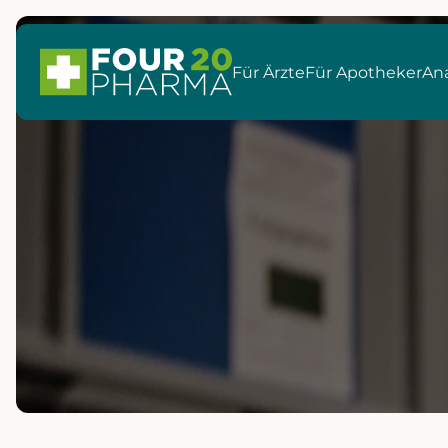
Für Ärzte
Für Apotheker
Ana