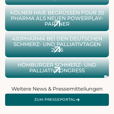
Zum Beitrag über Kölner Haie und 420Pharma
KÖLNER HAIE BEGRÜSSEN FOUR 20 P
HARMA ALS NEUEN POWERPLAY-P
ARTNER
14. Internationale Sylter Palliativtage 2026
420PHARMA BEI DEN DEUTSCHEN
SCHMERZ- UND PALLIATIVTAGEN
2026
Zum Beitrag über 420Pharma auf dem Palliativkongr
HOMBURGER SCHMERZ- UND
PALLIATIVKONGRESS
Weitere News & Pressemitteilungen
ZUR 420 PRESSEPLATTFO
ZUM PRESSEPORTAL