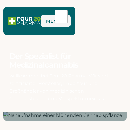
MENÜ
Der Spezialist für
Medizinalcannabis
Willkommen bei Four 20 Pharma! Wir sind
zertifizierter Hersteller, Importeur und
Großhändler von medizinischen
Cannabisblüten und Vollspektrumextrakten.