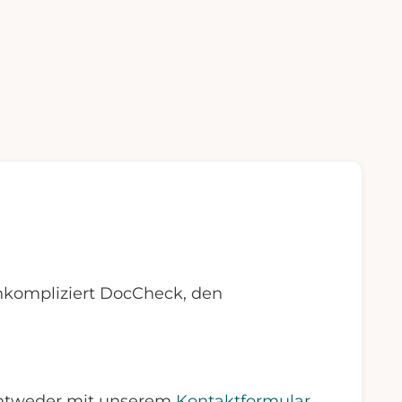
nkompliziert DocCheck, den
 Entweder mit unserem
Kontaktformular
,