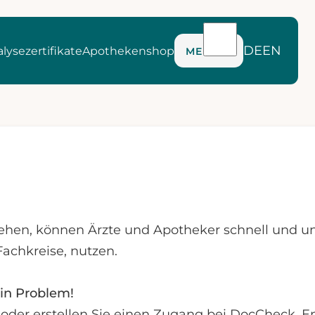
DE
EN
lysezertifikate
Apothekenshop
MENÜ
ehen, können Ärzte und Apotheker schnell und u
Fachkreise, nutzen.
in Problem!
te oder erstellen Sie einen Zugang bei DocCheck.