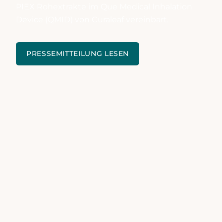
PIEX Rohextrakte im Que Medical Inhalation
Device (QMID) von Curaleaf vereinbart.
PRESSEMITTEILUNG LESEN
BEITRAG LESEN
Berlin/Paderborn, 20.04.2026 –
Die Becanex
GmbH und die Four 20 Pharma GmbH haben eine
Kooperation zur systematischen Prüfung der
inhalativen Anwendbarkeit der von Becanex
entwickelten PIEX Rohextrakte im Que Medical
Inhalation Device (QMID) von Curaleaf vereinbart.
Ziel ist die wissenschaftlich fundierte Bewertung
der technischen Kompatibilität, der
aerosolphysikalischen Eigenschaften und der