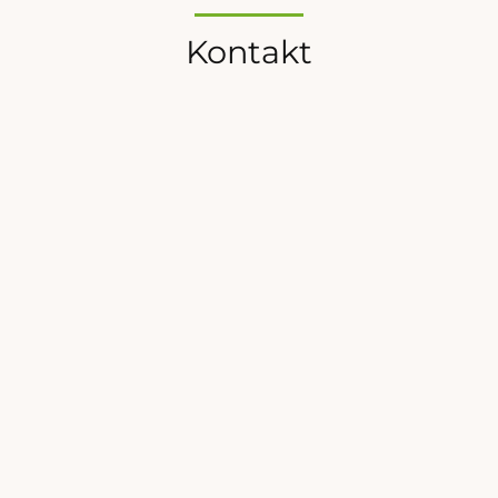
Kontakt
Oliver Kirch
Partner, Heyst GmbH
+49 (0)201 890 631 89