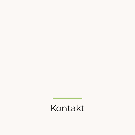
Anschreiben (Kurzprofil, Motivation, Erkrankung,
Erfahrungen mit Medizinalcannabis) beim
Unternehmen per Mail bewerben:
patientenbeirat@420pharma.eu
Links
>>> Zur Webseite von Four 20 Pharma
Kontakt