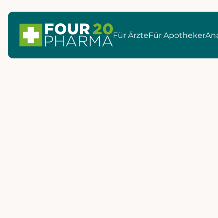
Für Ärzte
Für Apotheker
Ana
Events & Messen