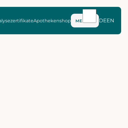
DE
EN
lysezertifikate
Apothekenshop
MENÜ
PARTNERSCHAFTEN