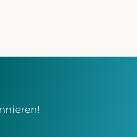
ersorgung:
Homburger
 Deutschen
Palliativko
agen 2026
MEHR ERFAHREN
NEXT

nnieren!