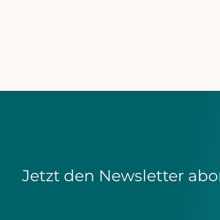
Schmerz- und Palliativv
Four 20 Pharma bei den
Schmerz- und Palliativt
MEHR ERFAHREN

Jetzt den Newsletter abo