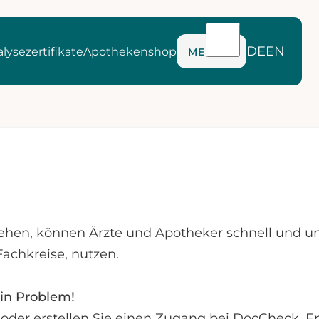
DE
EN
lysezertifikate
Apothekenshop
MENÜ
ehen, können Ärzte und Apotheker schnell und u
Fachkreise, nutzen.
in Problem!
te oder erstellen Sie einen Zugang bei DocCheck.