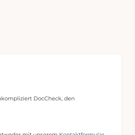
nkompliziert DocCheck, den
 Entweder mit unserem
Kontaktformular
,