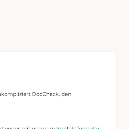
nkompliziert DocCheck, den
 Entweder mit unserem
Kontaktformular
,