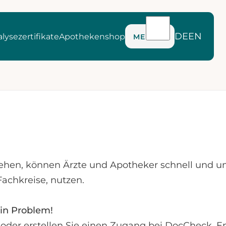
DE
EN
lysezertifikate
Apothekenshop
MENÜ
ehen, können Ärzte und Apotheker schnell und u
Fachkreise, nutzen.
in Problem!
te oder erstellen Sie einen Zugang bei DocCheck.